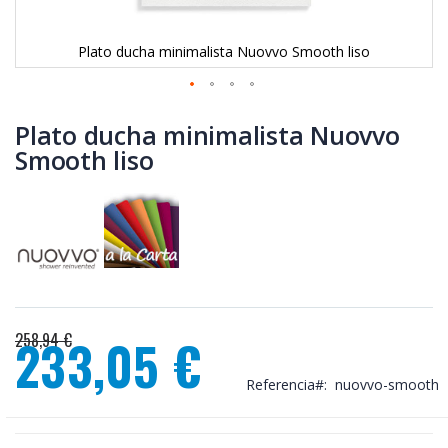
Plato ducha minimalista Nuovvo Smooth liso
Saltar
al
Plato ducha minimalista Nuovvo
comienzo
Smooth liso
de
la
galería
de
imágenes
258,94 €
233,05 €
Precio
especial
Referencia
nuovvo-smooth