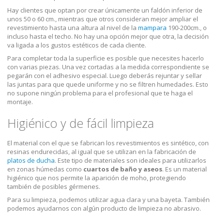
Hay clientes que optan por crear únicamente un faldón inferior de
unos 50 o 60 cm., mientras que otros consideran mejor ampliar el
revestimiento hasta una altura al nivel de la
mampara
190-200cm., o
incluso hasta el techo. No hay una opción mejor que otra, la decisión
va ligada a los gustos estéticos de cada cliente.
Para completar toda la superficie es posible que necesites hacerlo
con varias piezas. Una vez cortadas a la medida correspondiente se
pegarán con el adhesivo especial. Luego deberás rejuntar y sellar
las juntas para que quede uniforme y no se filtren humedades. Esto
no supone ningún problema para el profesional que te haga el
montaje.
Higiénico y de fácil limpieza
El material con el que se fabrican los revestimientos es sintético, con
resinas endurecidas, al igual que se utilizan en la fabricación de
platos de ducha
. Este tipo de materiales son ideales para utilizarlos
en zonas húmedas como
cuartos de baño y aseos
. Es un material
higiénico que nos permite la aparición de moho, protegiendo
también de posibles gérmenes.
Para su limpieza, podemos utilizar agua clara y una bayeta. También
podemos ayudarnos con algún producto de limpieza no abrasivo.