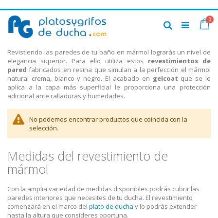
Ir
art
0
al
Ca
Buscar
contenido
Revistiendo las paredes de tu baño en mármol lograrás un nivel de
elegancia superior. Para ello utiliza estos
revestimientos de
pared
fabricados en resina que simulan a la perfección el mármol
natural crema, blanco y negro. El acabado en
gelcoat
que se le
aplica a la capa más superficial le proporciona una protección
adicional ante ralladuras y humedades.
No podemos encontrar productos que coincida con la
selección.
Medidas del revestimiento de
mármol
Con la amplia variedad de medidas disponibles podrás cubrir las
paredes interiores que necesites de tu ducha. El revestimiento
comenzará en el marco del
plato de ducha
y lo podrás extender
hasta la altura que consideres oportuna.