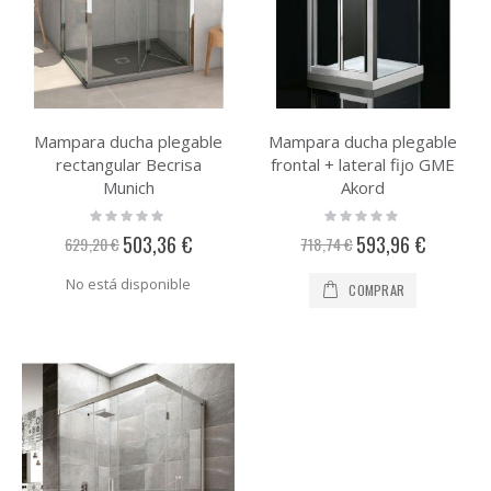
Mampara ducha plegable
Mampara ducha plegable
rectangular Becrisa
frontal + lateral fijo GME
Munich
Akord
Rating:
Rating:
0%
0%
Precio
Precio
503,36 €
593,96 €
629,20 €
718,74 €
especial
especial
No está disponible
COMPRAR