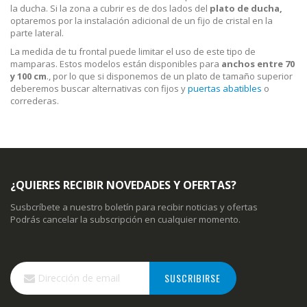
la ducha. Si la zona a cubrir es de dos lados del
plato de ducha,
optaremos por la instalación adicional de un fijo de cristal en la
parte lateral.
La medida de tu frontal puede limitar el uso de este tipo de
mamparas. Estos modelos están disponibles para
anchos entre 70
y 100 cm
., por lo que si disponemos de un plato de tamaño superior
deberemos buscar alternativas con fijos y
puertas abatibles
o
correderas.
¿QUIERES RECIBIR NOVEDADES Y OFERTAS?
Susbcríbete a nuestro boletín para recibir noticias y ofertas
Podrás cancelar la subscripción en cualquier momento.
Inscríbase
SUSCRIBIRSE
a
nuestro
boletín