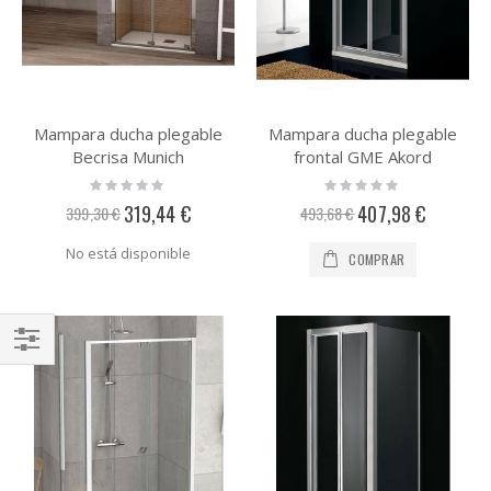
Mampara ducha plegable
Mampara ducha plegable
Becrisa Munich
frontal GME Akord
Rating:
Rating:
0%
0%
Precio
Precio
319,44 €
407,98 €
399,30 €
493,68 €
especial
especial
No está disponible
COMPRAR
Comprar
por