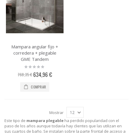
Mampara angular fijo +
corredera + plegable
GME Tandem
Rating:
0%
Precio
634,96 €
768,35 €
especial
COMPRAR
Mostrar
Este tipo de
mampara plegable
ha perdido popularidad con el
paso de los años aunque todavía hay clientes que las utilizan en
sus cuartos de baño. Se instalan sobre la parte frontal de acceso a