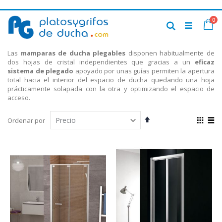
Ir
art
0
al
Ca
Buscar
contenido
Las
mamparas de ducha plegables
disponen habitualmente de
dos hojas de cristal independientes que gracias a un
eficaz
sistema de plegado
apoyado por unas guías permiten la apertura
total hacia el interior del espacio de ducha quedando una hoja
prácticamente solapada con la otra y optimizando el espacio de
acceso.
Fijar
Ver
Ordenar por
Dirección
com
Parrilla
List
Descendente