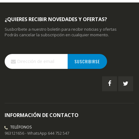
¿QUIERES RECIBIR NOVEDADES Y OFERTAS?
Susbcríbete a nuestro boletín para recibir noticias y ofertas
Podrás cancelar la subscripción en cualquier momento.
Inscríbase
SUSCRIBIRSE
a
nuestro
boletín
de
noticias:
INFORMACIÓN DE CONTACTO
TELÉFONOS
963121656 - WhatsApp 644 752 547