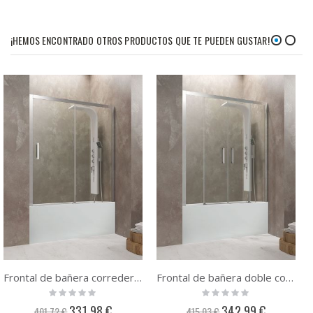
¡HEMOS ENCONTRADO OTROS PRODUCTOS QUE TE PUEDEN GUSTAR!
Frontal de bañera corredera GME Aktual
Frontal de bañera doble corredera GME Aktual Spazio
Rating:
Rating:
0%
0%
Precio
Precio
331,98 €
342,99 €
401,72 €
415,03 €