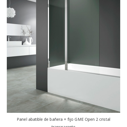
Panel abatible de bañera + fijo GME Open 2 cristal
transparente