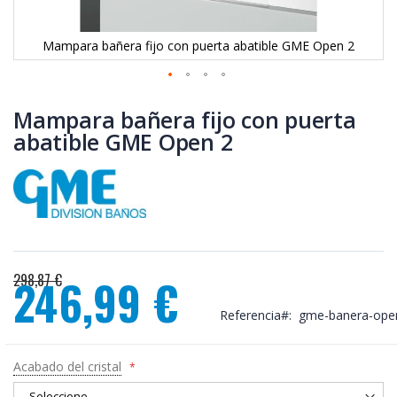
Mampara bañera fijo con puerta abatible GME Open 2
Saltar
al
Mampara bañera fijo con puerta
comienzo
abatible GME Open 2
de
la
galería
de
imágenes
298,87 €
246,99 €
Precio
Referencia
gme-banera-ope
especial
Acabado del cristal