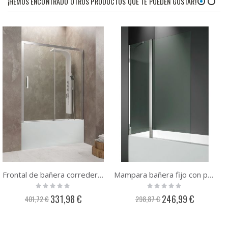
¡HEMOS ENCONTRADO OTROS PRODUCTOS QUE TE PUEDEN GUSTAR!
Frontal de bañera corredera GME Aktual
Mampara bañera fijo con puerta abatible GME Open 2
Rating:
Rating:
0%
0%
Precio
Precio
331,98 €
246,99 €
401,72 €
298,87 €
especial
especial