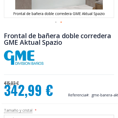
Frontal de bañera doble corredera GME Aktual Spazio
Saltar
al
Frontal de bañera doble corredera
comienzo
GME Aktual Spazio
de
la
galería
de
imágenes
415,03 €
342,99 €
Precio
especial
Referencia
gme-banera-akt
Tamaño y cristal