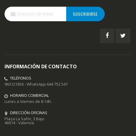
Inscríbase
SUSCRIBIRSE
a
nuestro
boletín
de
noticias:
INFORMACIÓN DE CONTACTO
TELÉFONOS
963121656 - WhatsApp 644 752 547
HORARIO COMERCIAL
Lunes a Viernes de 8-14h.
DIRECCIÓN OFICINAS
Plaza La Safor, 3 Bajo
46014 - Valencia