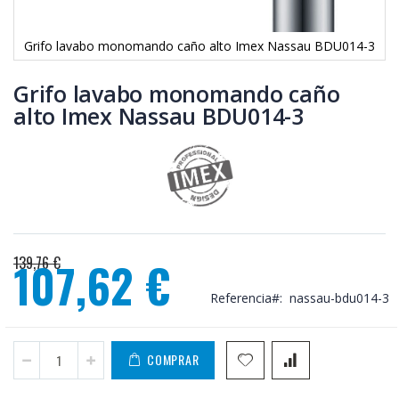
Grifo lavabo monomando caño alto Imex Nassau BDU014-3
Saltar
al
Grifo lavabo monomando caño
comienzo
alto Imex Nassau BDU014-3
de
la
galería
de
imágenes
139,76 €
107,62 €
Precio
Referencia
nassau-bdu014-3
especial
COMPRAR