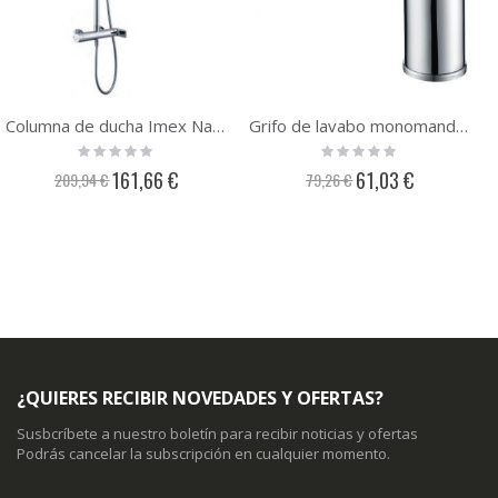
Columna de ducha Imex Nassau BDU014
Grifo de lavabo monomando Imex Nassau BDU014-1
Rating:
Rating:
0%
0%
Precio
Precio
161,66 €
61,03 €
209,94 €
79,26 €
especial
especial
¿QUIERES RECIBIR NOVEDADES Y OFERTAS?
Susbcríbete a nuestro boletín para recibir noticias y ofertas
Podrás cancelar la subscripción en cualquier momento.