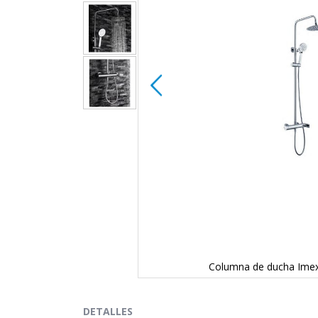
014
Columna de ducha Ime
Saltar
al
comienzo
DETALLES