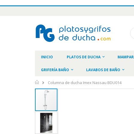
Ir
al
contenido
Bu
INICIO
PLATOS DE DUCHA
MAMPAR
GRIFERÍA BAÑO
LAVABOS DE BAÑO
Inicio
Columna de ducha Imex Nassau BDU014
Saltar
al
final
de
la
galería
de
imágenes