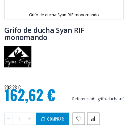
Grifo de ducha Syan RIF monomando
Saltar
al
Grifo de ducha Syan RIF
comienzo
monomando
de
la
galería
de
imágenes
203,28 €
162,62 €
Precio
Referencia
grifo-ducha-rif
especial
COMPRAR