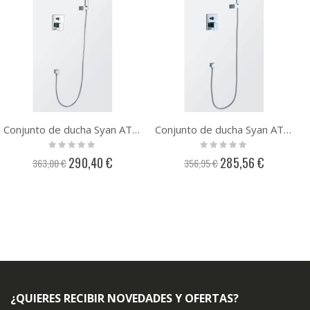
Conjunto de ducha Syan ATENEA monomando - Salida pared
Conjunto de ducha Syan ATENEA monomando - Salida techo
Rating:
Rating:
0%
0%
Precio
Precio
290,40 €
285,56 €
363,00 €
356,95 €
especial
especial
¿QUIERES RECIBIR NOVEDADES Y OFERTAS?