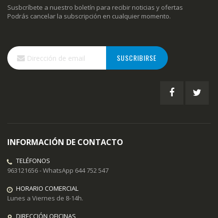
Susbcríbete a nuestro boletín para recibir noticias y ofertas
Podrás cancelar la subscripción en cualquier momento.
Inscríbase
SUSCRIBIRSE
a
nuestro
boletín
de
noticias:
INFORMACIÓN DE CONTACTO
TELÉFONOS
963121656 - WhatsApp 644 752 547
HORARIO COMERCIAL
Lunes a Viernes de 8-14h.
DIRECCIÓN OFICINAS