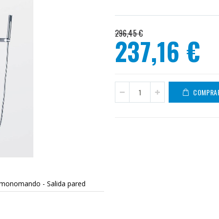
296,45 €
237,16 €
Precio
especial
COMPRA
monomando - Salida pared