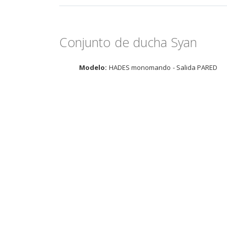
de
la
galería
de
Conjunto de ducha Syan
imágenes
Modelo:
HADES monomando - Salida PARED