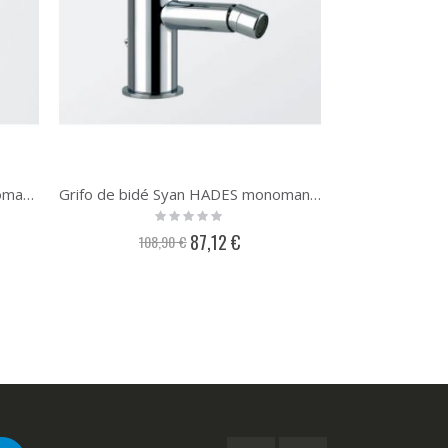
Grifo de baño Syan HADES monomando
Grifo de bidé Syan HADES monomando
Rating:
Ra
0%
0
Precio
87,12 €
108,90 €
145,
especial