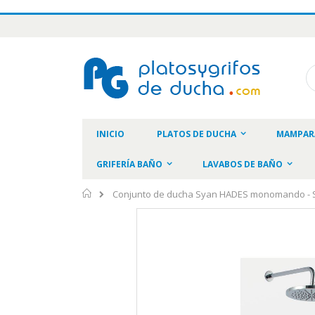
Ir
al
contenido
Bu
INICIO
PLATOS DE DUCHA
MAMPAR
GRIFERÍA BAÑO
LAVABOS DE BAÑO
Inicio
Conjunto de ducha Syan HADES monomando - S
Saltar
al
final
de
la
galería
de
imágenes