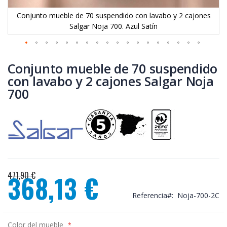
Conjunto mueble de 70 suspendido con lavabo y 2 cajones
Salgar Noja 700. Azul Satín
Saltar
al
Conjunto mueble de 70 suspendido
comienzo
con lavabo y 2 cajones Salgar Noja
de
700
la
galería
de
imágenes
471,90 €
368,13 €
Precio
Referencia
Noja-700-2C
especial
Color del mueble