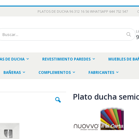
PLATOS DE DUCHA 96 312 16 56 WHATSAPP 644 752 547
L
scar
Busc
AS DE DUCHA
REVESTIMIENTO PAREDES
MUEBLES DE BA
BAÑERAS
COMPLEMENTOS
FABRICANTES
Plato ducha semic