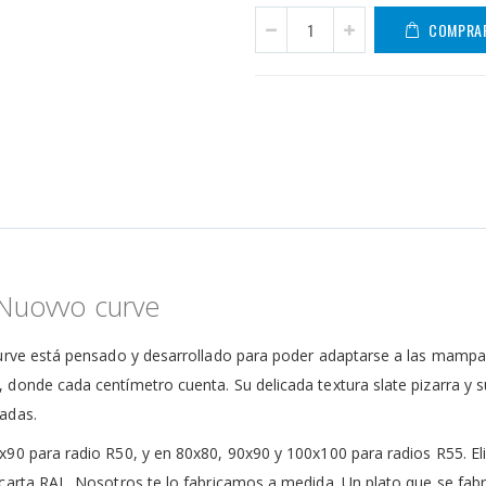
COMPRA
 Nuovvo curve
urve está pensado y desarrollado para poder adaptarse a las mampar
onde cada centímetro cuenta. Su delicada textura slate pizarra y su
adas.
90 para radio R50, y en 80x80, 90x90 y 100x100 para radios R55. Elig
 carta RAL. Nosotros te lo fabricamos a medida. Un plato que se fab