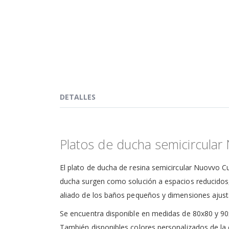
de
la
galería
de
imágenes
DETALLES
Platos de ducha semicircular
El plato de ducha de resina semicircular Nuovvo C
ducha surgen como solución a espacios reducidos, d
aliado de los baños pequeños y dimensiones ajust
Se encuentra disponible en medidas de 80x80 y 90x
También disponibles colores personalizados de la