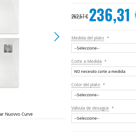
236,31
Precio
262,57 €
especial
Medida del plato
Corte a Medida
Color del plato
Válvula de desagüe
lar Nuovvo Curve
Plato d