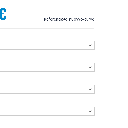
 €
Referencia
nuovvo-curve
ucha semicircular Nuovvo Curve