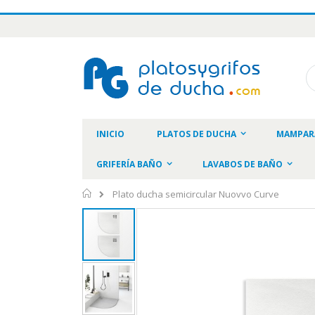
Ir
al
contenido
Bu
INICIO
PLATOS DE DUCHA
MAMPAR
GRIFERÍA BAÑO
LAVABOS DE BAÑO
Inicio
Plato ducha semicircular Nuovvo Curve
Saltar
al
final
de
la
galería
de
imágenes