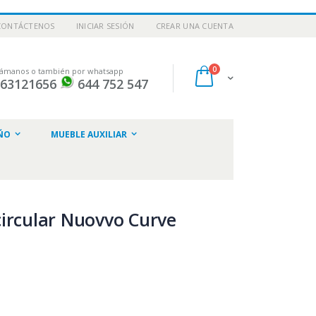
CONTÁCTENOS
INICIAR SESIÓN
CREAR UNA CUENTA
artículos
0
lámanos o también por whatsapp
Cart
963121656
644 752 547
ar
ÑO
MUEBLE AUXILIAR
ircular Nuovvo Curve