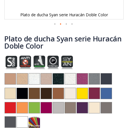
Plato de ducha Syan serie Huracán Doble Color
Saltar
al
Plato de ducha Syan serie Huracán
comienzo
Doble Color
de
la
galería
de
imágenes