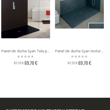
Panel de ducha Syan Tela para sustitución de bañera
Panel de ducha Syan textura Pizarra para sustitución de bañera
Rating:
Rating:
0%
0%
Precio
Precio
69,70 €
69,70 €
87,12 €
87,12 €
especial
especial