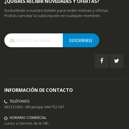
¿QUIERES RECIBIR NOVEDADES Y OFERTAS?
Susbcríbete a nuestro boletín para recibir noticias y ofertas
Podrás cancelar la subscripción en cualquier momento.
Inscríbase
SUSCRIBIRSE
a
nuestro
boletín
de
noticias:
INFORMACIÓN DE CONTACTO
TELÉFONOS
963121656 - WhatsApp 644 752 547
HORARIO COMERCIAL
Lunes a Viernes de 8-14h.