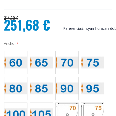
314,60 €
251,68 €
Precio
Referencia
syan-huracan-dob
especial
Ancho