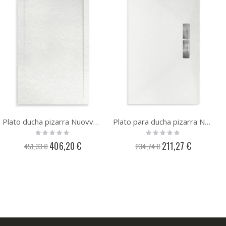
Plato ducha pizarra Nuovvo Nature
Plato para ducha pizarra Nuovvo Neo
Rating:
Rating:
0%
0%
Precio
Precio
406,20 €
211,27 €
451,33 €
234,74 €
especial
especial