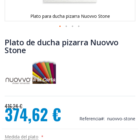
Plato para ducha pizarra Nuovvo Stone
Saltar
al
Plato de ducha pizarra Nuovvo
comienzo
Stone
de
la
galería
de
imágenes
416,24 €
374,62 €
Precio
Referencia
nuovvo-stone
especial
Medida del plato