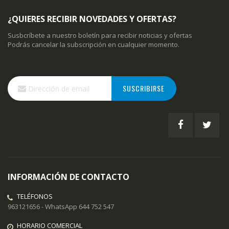
¿QUIERES RECIBIR NOVEDADES Y OFERTAS?
Susbcríbete a nuestro boletín para recibir noticias y ofertas
Podrás cancelar la subscripción en cualquier momento.
Inscríbase
SUSCRIBIRSE
a
nuestro
boletín
de
noticias:
INFORMACIÓN DE CONTACTO
TELÉFONOS
963121656 - WhatsApp 644 752 547
HORARIO COMERCIAL