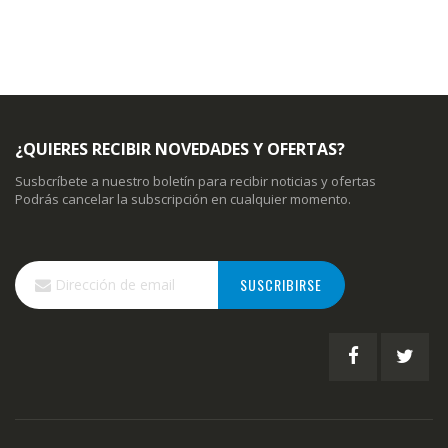
¿QUIERES RECIBIR NOVEDADES Y OFERTAS?
Susbcríbete a nuestro boletín para recibir noticias y ofertas
Podrás cancelar la subscripción en cualquier momento.
Inscríbase
SUSCRIBIRSE
a
nuestro
boletín
de
noticias: