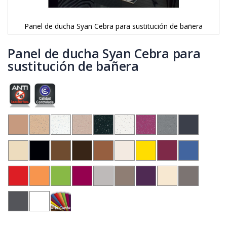
Panel de ducha Syan Cebra para sustitución de bañera
Saltar
al
Panel de ducha Syan Cebra para
comienzo
sustitución de bañera
de
la
galería
de
imágenes