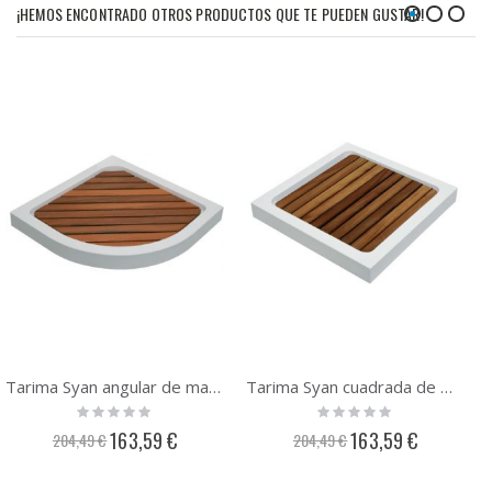
¡HEMOS ENCONTRADO OTROS PRODUCTOS QUE TE PUEDEN GUSTAR!
Tarima Syan angular de madera de Iroko para plato de ducha
Tarima Syan cuadrada de madera de Iroko para plato de ducha
Rating:
Rating:
0%
0%
Precio
Precio
163,59 €
163,59 €
204,49 €
204,49 €
especial
especial