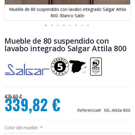
Mueble de 80 suspendido con lavabo integrado Salgar Attila
800. Blanco Satín
Saltar
al
Mueble de 80 suspendido con
comienzo
lavabo integrado Salgar Attila 800
de
la
galería
de
imágenes
435,60 €
339,82 €
Precio
especial
Referencia
ML-Attila-800
Color del mueble