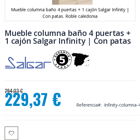
Mueble columna baño 4 puertas + 1 cajón Salgar Infinity |
Con patas. Roble caledonia
Saltar
al
Mueble columna baño 4 puertas +
comienzo
1 cajón Salgar Infinity | Con patas
de
la
galería
de
imágenes
294,03 €
229,37 €
Precio
especial
Referencia
Infinity-columna