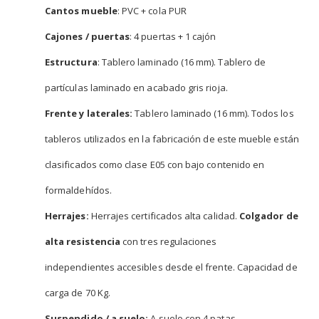
Cantos mueble
: PVC + cola PUR
Cajones / puertas
: 4 puertas + 1 cajón
Estructura
: Tablero laminado (16 mm). Tablero de
partículas laminado en acabado gris rioja.
Frente y laterales:
Tablero laminado (16 mm). Todos los
tableros utilizados en la fabricación de este mueble están
clasificados como clase E05 con bajo contenido en
formaldehídos.
Herrajes:
Herrajes certificados alta calidad.
Colgador de
alta resistencia
con tres regulaciones
independientes accesibles desde el frente. Capacidad de
carga de 70 Kg.
Suspendido / a suelo:
A suelo con 4 patas