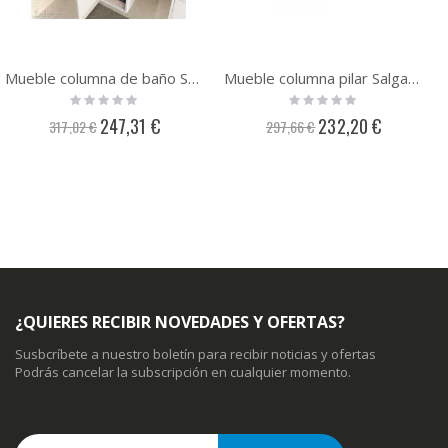
Mueble columna de baño Salgar Optimus
Mueble columna pilar Salgar Attila
Rating:
Rating:
0%
0%
Precio
Precio
247,31 €
232,20 €
317,02 €
297,66 €
especial
especial
¿QUIERES RECIBIR NOVEDADES Y OFERTAS?
Susbcríbete a nuestro boletín para recibir noticias y ofertas
Podrás cancelar la subscripción en cualquier momento.
Inscríbase