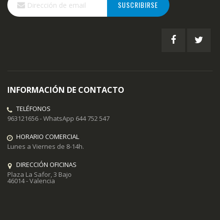
SUSCRIBIRSE
a
nuestro
boletín
de
noticias:
INFORMACIÓN DE CONTACTO
TELÉFONOS
963121656 - WhatsApp 644 752 547
HORARIO COMERCIAL
Lunes a Viernes de 8-14h.
DIRECCIÓN OFICINAS
Plaza La Safor, 3 Bajo
46014 - Valencia