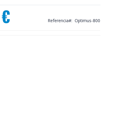
 €
Referencia
Optimus-800
Optimus 800 con lavabo y espejo. Negro Mate