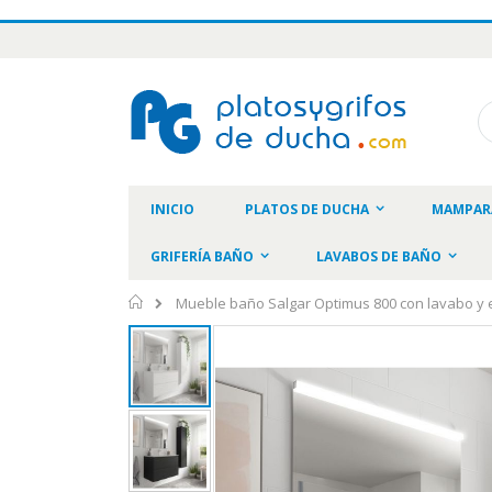
Ir
al
contenido
Bu
INICIO
PLATOS DE DUCHA
MAMPAR
GRIFERÍA BAÑO
LAVABOS DE BAÑO
Inicio
Mueble baño Salgar Optimus 800 con lavabo y 
Saltar
al
final
de
la
galería
de
imágenes