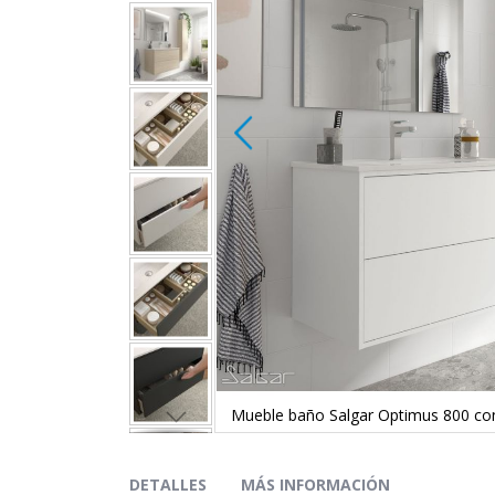
pejo. Nordick
Mueble baño Salgar Optimus 800 con
Saltar
al
comienzo
DETALLES
MÁS INFORMACIÓN