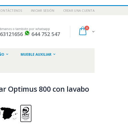
CONTÁCTENOS
INICIAR SESIÓN
CREAR UNA CUENTA
artículos
0
lámanos o también por whatsapp
Cart
963121656
644 752 547
ar
ÑO
MUEBLE AUXILIAR
ar Optimus 800 con lavabo