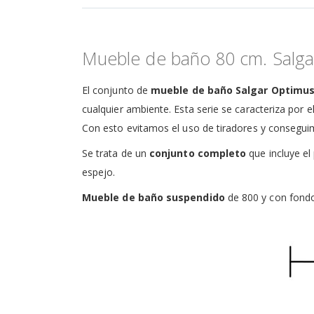
de
la
galería
de
Mueble de baño 80 cm. Salga
imágenes
El conjunto de
mueble de baño Salgar Optimu
cualquier ambiente. Esta serie se caracteriza por 
Con esto evitamos el uso de tiradores y consegui
Se trata de un
conjunto completo
que incluye el
espejo.
Mueble de baño suspendido
de 800 y con fondo