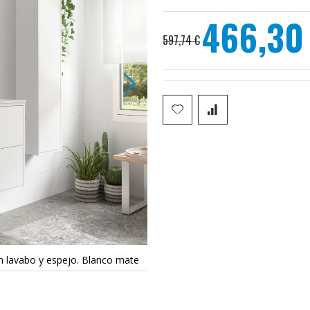
466,30
Precio
597,74 €
especial
 lavabo y espejo. Blanco mate
Mueble baño Salgar 