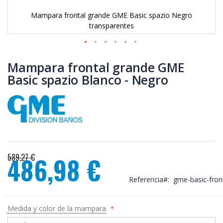
Mampara frontal grande GME Basic spazio Negro
transparentes
Saltar
al
Mampara frontal grande GME
comienzo
Basic spazio Blanco - Negro
de
la
galería
de
imágenes
589,27 €
486,98 €
Precio
especial
Referencia
gme-basic-fron
Medida y color de la mampara