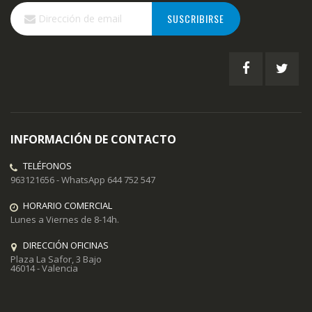
Inscríbase
SUSCRIBIRSE
a
nuestro
boletín
de
noticias:
INFORMACIÓN DE CONTACTO
TELÉFONOS
963121656 - WhatsApp 644 752 547
HORARIO COMERCIAL
Lunes a Viernes de 8-14h.
DIRECCIÓN OFICINAS
Plaza La Safor, 3 Bajo
46014 - Valencia