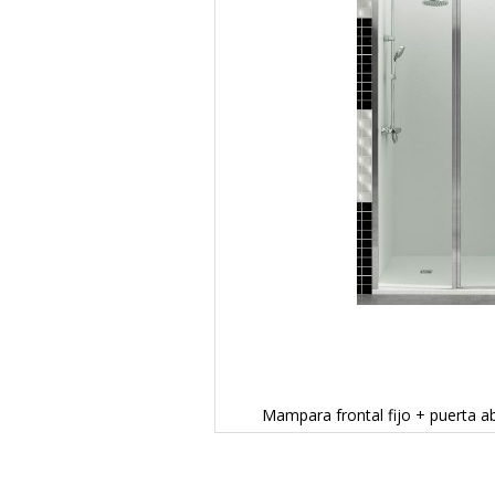
Mampara frontal fijo + puerta 
Saltar
al
comienzo