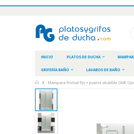
Ir
al
contenido
Bu
INICIO
PLATOS DE DUCHA
MAMPAR
GRIFERÍA BAÑO
LAVABOS DE BAÑO
Inicio
Mampara frontal fijo + puerta abatible GME O
Saltar
al
final
de
la
galería
de
imágenes