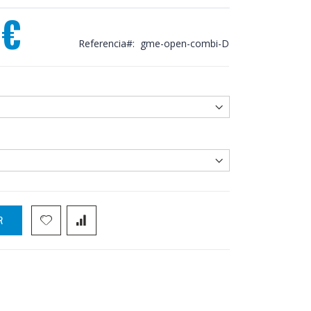
 €
Referencia
gme-open-combi-D
R
fijo + puerta abatible GME Open Combi D