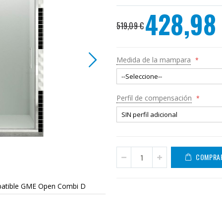
428,98
Precio
519,09 €
especial
Medida de la mampara
Perfil de compensación
COMPRA
abatible GME Open Combi D
Mampara frontal 