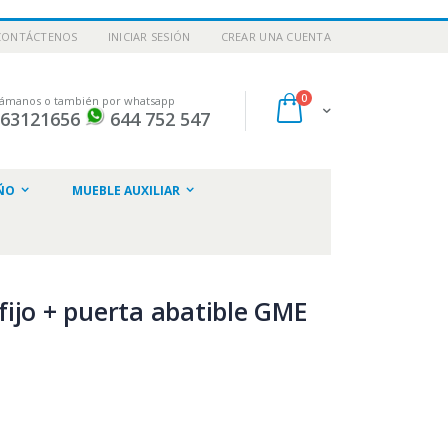
CONTÁCTENOS
INICIAR SESIÓN
CREAR UNA CUENTA
artículos
0
lámanos o también por whatsapp
Cart
963121656
644 752 547
ar
ÑO
MUEBLE AUXILIAR
ijo + puerta abatible GME