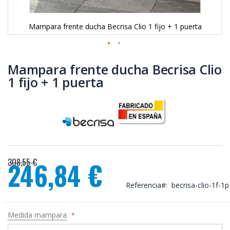
Mampara frente ducha Becrisa Clio 1 fijo + 1 puerta
Saltar
al
Mampara frente ducha Becrisa Clio
comienzo
1 fijo + 1 puerta
de
la
galería
de
imágenes
308,55 €
246,84 €
Precio
especial
Referencia
becrisa-clio-1f-1p
Medida mampara