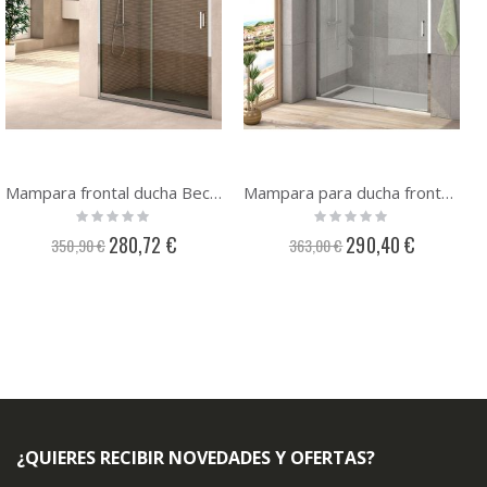
Mampara frontal ducha Becrisa Sintra 1 fijo + 1 puerta
Mampara para ducha frontal Becrisa Sydney 1 fijo + 1 puerta
Rating:
Rating:
0%
0%
Precio
Precio
280,72 €
290,40 €
350,90 €
363,00 €
especial
especial
¿QUIERES RECIBIR NOVEDADES Y OFERTAS?