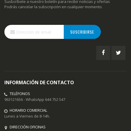
Susbcríbete a nuestro boletín para recibir noticias y ofertas
Podrás cancelar la subscripción en cualquier momento.
Inscríbase
SUSCRIBIRSE
a
nuestro
boletín
de
noticias:
INFORMACIÓN DE CONTACTO
TELÉFONOS
963121656 - WhatsApp 644 752 547
HORARIO COMERCIAL
Lunes a Viernes de 8-14h.
DIRECCIÓN OFICINAS