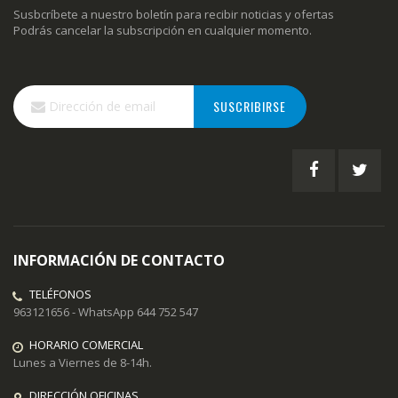
Susbcríbete a nuestro boletín para recibir noticias y ofertas
Podrás cancelar la subscripción en cualquier momento.
Inscríbase
SUSCRIBIRSE
a
nuestro
boletín
de
noticias:
INFORMACIÓN DE CONTACTO
TELÉFONOS
963121656 - WhatsApp 644 752 547
HORARIO COMERCIAL
Lunes a Viernes de 8-14h.
DIRECCIÓN OFICINAS