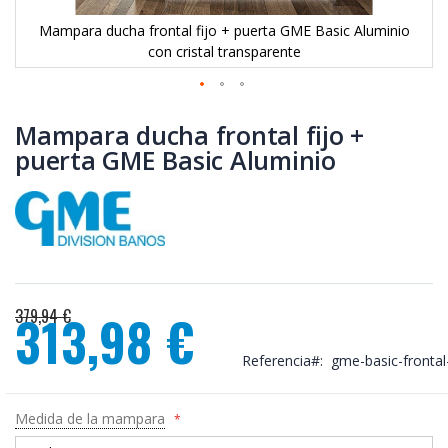
Mampara ducha frontal fijo + puerta GME Basic Aluminio
con cristal transparente
Saltar
al
Mampara ducha frontal fijo +
comienzo
puerta GME Basic Aluminio
de
la
galería
de
imágenes
379,94 €
313,98 €
Precio
especial
Referencia
gme-basic-frontal
Medida de la mampara