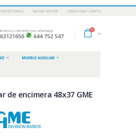
CONTÁCTENOS
INICIAR SESIÓN
CREAR UNA CUENTA
artículos
0
lámanos o también por whatsapp
Cart
963121656
644 752 547
ar
ÑO
MUEBLE AUXILIAR
ar de encimera 48x37 GME