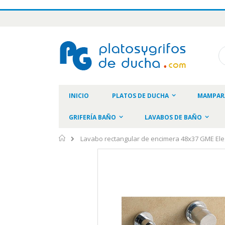
Ir
al
contenido
Bu
INICIO
PLATOS DE DUCHA
MAMPAR
GRIFERÍA BAÑO
LAVABOS DE BAÑO
Inicio
Lavabo rectangular de encimera 48x37 GME El
Saltar
al
final
de
la
galería
de
imágenes