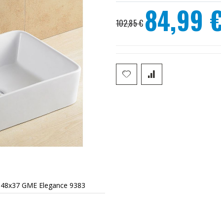
84,99 
Precio
102,85 €
especial
a 48x37 GME Elegance 9383