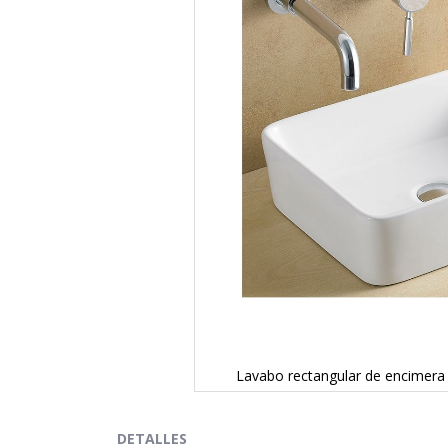
Lavabo rectangular de encimer
Saltar
al
comienzo
DETALLES