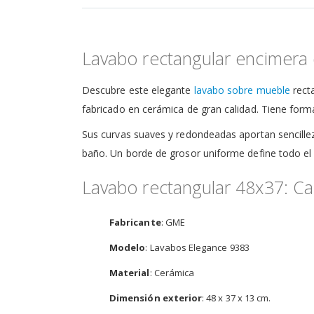
de
la
galería
de
Lavabo rectangular encimera
imágenes
Descubre este elegante
lavabo sobre mueble
recta
fabricado en cerámica de gran calidad. Tiene form
Sus curvas suaves y redondeadas aportan sencille
baño. Un borde de grosor uniforme define todo el co
Lavabo rectangular 48x37: Car
Fabricante
: GME
Modelo
: Lavabos Elegance 9383
Material
: Cerámica
Dimensión exterior
: 48 x 37 x 13 cm.