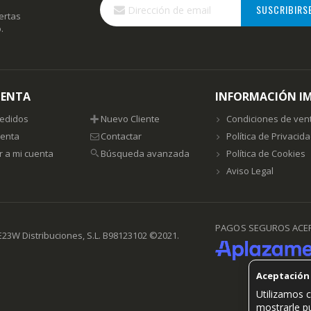
SUSCRIBIRS
a
fertas
nuestro
.
boletín
de
noticias:
UENTA
INFORMACIÓN I
pedidos
Nuevo Cliente
Condiciones de ven
uenta
Contactar
Política de Privacid
r a mi cuenta
Búsqueda avanzada
Política de Cookies
Aviso Legal
PAGOS SEGUROS ACE
23W Distribuciones, S.L. B98123102 ©2021.
Aceptación
Utilizamos c
mostrarle pu