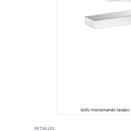
Grifo monomando lavabo 
Saltar
al
comienzo
DETALLES