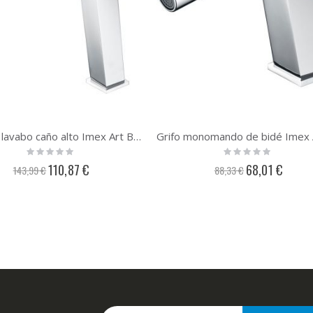
Grifo de lavabo caño alto Imex Art BDAR025-3
Rating:
Rating:
0%
0%
Precio
Precio
110,87 €
68,01 €
143,99 €
88,33 €
especial
especial
Inscríbase