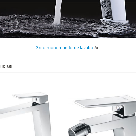
Grifo monomando de lavabo
Art
USTAR!