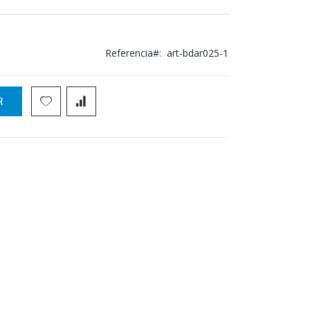
Referencia
art-bdar025-1
R
mando lavabo Imex Art BDAR025-1