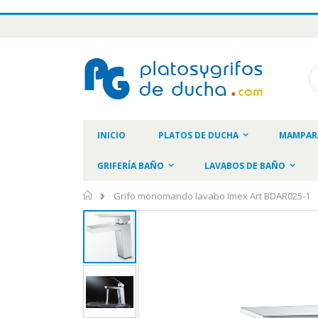
Ir
al
contenido
Bu
INICIO
PLATOS DE DUCHA
MAMPAR
GRIFERÍA BAÑO
LAVABOS DE BAÑO
Inicio
Grifo monomando lavabo Imex Art BDAR025-1
Saltar
al
final
de
la
galería
de
imágenes