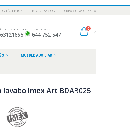
CONTÁCTENOS
INICIAR SESIÓN
CREAR UNA CUENTA
artículos
0
lámanos o también por whatsapp
Cart
963121656
644 752 547
ar
ÑO
MUEBLE AUXILIAR
 lavabo Imex Art BDAR025-