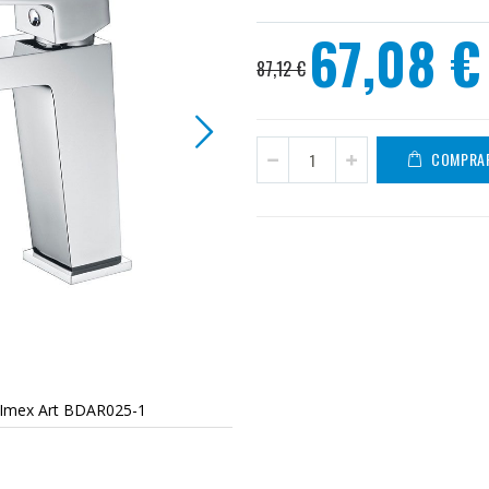
67,08 €
Precio
87,12 €
especial
COMPRA
Imex Art BDAR025-1
Grifo mono