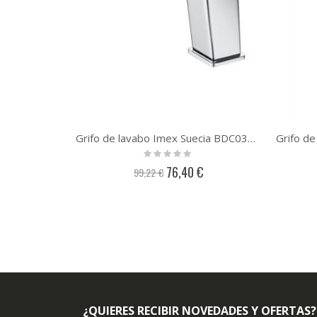
Grifo de lavabo Imex Suecia BDC032-1CR
Rating:
0%
Precio
76,40 €
99,22 €
especial
¿QUIERES RECIBIR NOVEDADES Y OFERTAS?