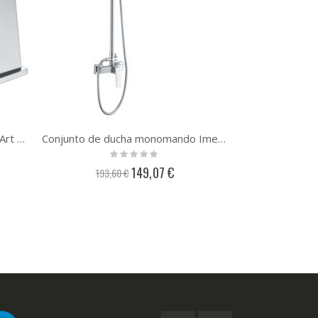
Grifo monomando de bidé Imex Art BDAR025-2
Conjunto de ducha monomando Imex Art BDAR025
Rating:
0%
Precio
149,07 €
193,60 €
especial