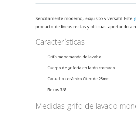
de
la
galería
Sencillamente moderno, exquisito y versátil. Este
de
imágenes
producto de lineas rectas y oblicuas aportando a 
Características
Grifo monomando de lavabo
Cuerpo de grifería en latón cromado
Cartucho cerámico Citec de 25mm
Flexos 3/8
Medidas grifo de lavabo mo