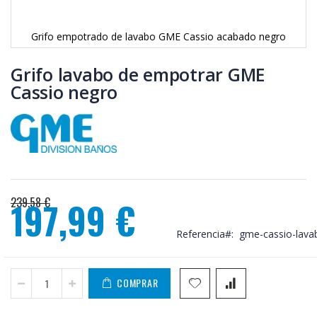
Grifo empotrado de lavabo GME Cassio acabado negro
Saltar
al
Grifo lavabo de empotrar GME
comienzo
Cassio negro
de
la
galería
de
imágenes
239,58 €
197,99 €
Precio
especial
Referencia
gme-cassio-lava
COMPRAR