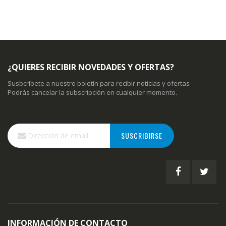
¿QUIERES RECIBIR NOVEDADES Y OFERTAS?
Susbcríbete a nuestro boletín para recibir noticias y ofertas
Podrás cancelar la subscripción en cualquier momento.
Inscríbase
SUSCRIBIRSE
a
nuestro
boletín
de
noticias:
INFORMACIÓN DE CONTACTO