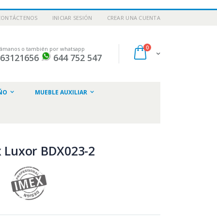
CONTÁCTENOS
INICIAR SESIÓN
CREAR UNA CUENTA
artículos
0
lámanos o también por whatsapp
Cart
963121656
644 752 547
ar
ÑO
MUEBLE AUXILIAR
x Luxor BDX023-2