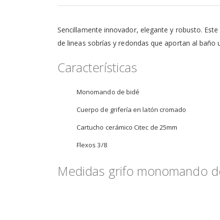
de
la
galería
Sencillamente innovador, elegante y robusto. Est
de
imágenes
de lineas sobrías y redondas que aportan al baño u
Características
Monomando de bidé
Cuerpo de grifería en latón cromado
Cartucho cerámico Citec de 25mm
Flexos 3/8
Medidas grifo monomando de