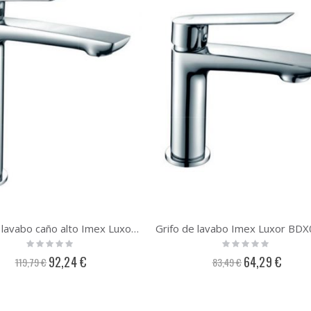
Grifo de lavabo caño alto Imex Luxor BDX023-3
Rating:
Rating:
0%
0%
Precio
Precio
92,24 €
64,29 €
119,79 €
83,49 €
especial
especial