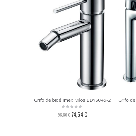
Grifo de bidé Imex Milos BDYS045-2
Rating:
0%
Precio
74,54 €
96,80 €
especial