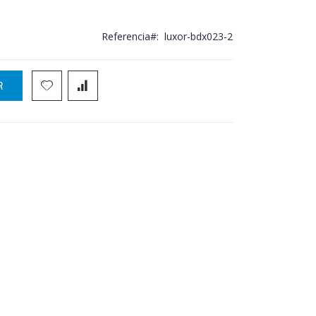
Referencia
luxor-bdx023-2
R