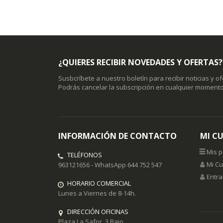
¿QUIERES RECIBIR NOVEDADES Y OFERTAS?
Susbcríbete a nuestro boletín para recibir noticias y o
Podrás cancelar la subscripción en cualquier momento
INFORMACIÓN DE CONTACTO
MI C
Mis 
TELÉFONOS
Mi C
963121656 - WhatsApp 644 752 547
Entra
HORARIO COMERCIAL
Lunes a Viernes de 8-14h.
DIRECCIÓN OFICINAS
Plaza La Safor, 3 Bajo