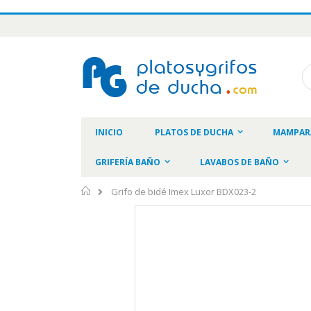
Ir
al
contenido
Bu
INICIO
PLATOS DE DUCHA
MAMPAR
GRIFERÍA BAÑO
LAVABOS DE BAÑO
Inicio
Grifo de bidé Imex Luxor BDX023-2
Saltar
al
final
de
la
galería
de
imágenes