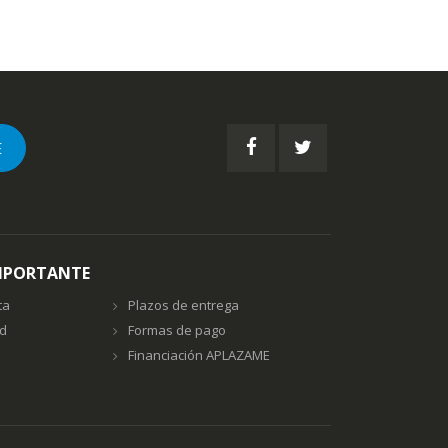
E
MPORTANTE
ta
Plazos de entrega
ad
Formas de pago
Financiación APLAZAME