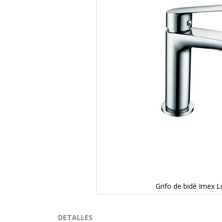
Grifo de bidé Imex 
Saltar
al
comienzo
DETALLES