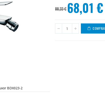
68,01 €
Precio
88,33 €
especial
COMPRA
Luxor BDX023-2