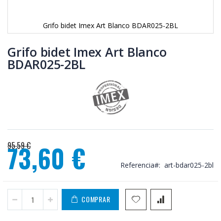
Grifo bidet Imex Art Blanco BDAR025-2BL
Saltar
al
Grifo bidet Imex Art Blanco
comienzo
BDAR025-2BL
de
la
galería
de
imágenes
95,59 €
73,60 €
Precio
Referencia
art-bdar025-2bl
especial
COMPRAR