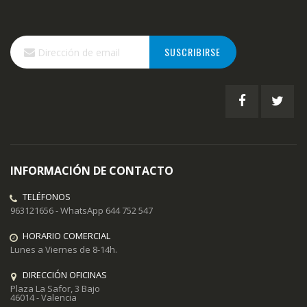
Inscríbase
SUSCRIBIRSE
a
nuestro
boletín
de
noticias:
INFORMACIÓN DE CONTACTO
TELÉFONOS
963121656 - WhatsApp 644 752 547
HORARIO COMERCIAL
Lunes a Viernes de 8-14h.
DIRECCIÓN OFICINAS
Plaza La Safor, 3 Bajo
46014 - Valencia