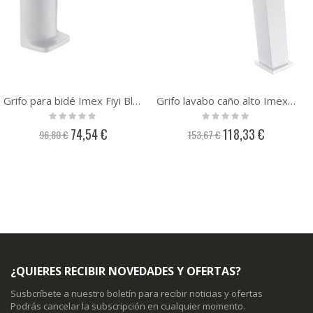
Grifo para bidé Imex Fiyi Blanco BDF016-2BL
Grifo lavabo caño alto Imex Art Blanco BDAR025-3BL
Rating:
Rating:
0%
0%
Precio
Precio
74,54 €
118,33 €
96,80 €
153,67 €
especial
especial
¿QUIERES RECIBIR NOVEDADES Y OFERTAS?
Susbcríbete a nuestro boletín para recibir noticias y ofertas
Podrás cancelar la subscripción en cualquier momento.