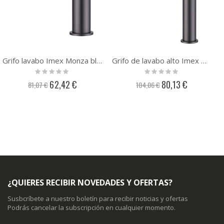
Grifo lavabo Imex Monza black gun metal BDM039-1BGM
Grifo de lavabo alto Imex Monza black gun metal BDM039-3BGM
Rating:
Rating:
0%
0%
Precio
Precio
62,42 €
80,13 €
81,07 €
104,06 €
especial
especial
¿QUIERES RECIBIR NOVEDADES Y OFERTAS?
Susbcríbete a nuestro boletín para recibir noticias y ofertas
Podrás cancelar la subscripción en cualquier momento.