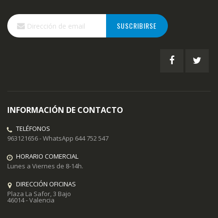
Inscríbase
SUSCRIBIRSE
a
nuestro
boletín
de
noticias:
INFORMACIÓN DE CONTACTO
TELÉFONOS
963121656 - WhatsApp 644 752 547
HORARIO COMERCIAL
Lunes a Viernes de 8-14h.
DIRECCIÓN OFICINAS
Plaza La Safor, 3 Bajo
46014 - Valencia