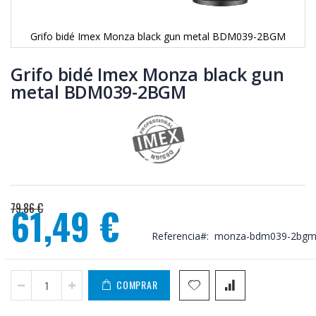
Grifo bidé Imex Monza black gun metal BDM039-2BGM
Saltar
al
Grifo bidé Imex Monza black gun
comienzo
metal BDM039-2BGM
de
la
galería
de
imágenes
79,86 €
61,49 €
Precio
Referencia
monza-bdm039-2bg
especial
COMPRAR