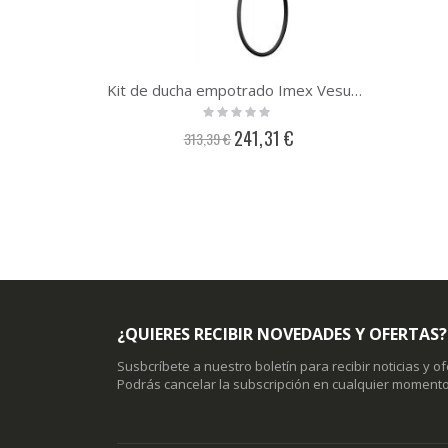
Kit de ducha empotrado Imex Vesubio Negro GTV038-NG
Rating:
0%
Precio
241,31 €
313,39 €
especial
¿QUIERES RECIBIR NOVEDADES Y OFERTAS?
Susbcríbete a nuestro boletín para recibir noticias y o
Podrás cancelar la subscripción en cualquier momento