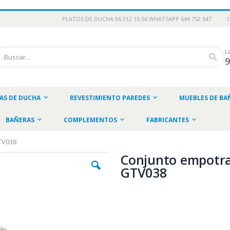
PLATOS DE DUCHA 96 312 16 56 WHATSAPP 644 752 547
L
scar
Busc
AS DE DUCHA
REVESTIMIENTO PAREDES
MUEBLES DE BA
BAÑERAS
COMPLEMENTOS
FABRICANTES
TV038
Conjunto empotra
GTV038