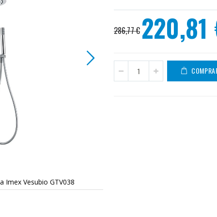
220,81 
Precio
286,77 €
especial
COMPRA
a Imex Vesubio GTV038
Conjunto emp