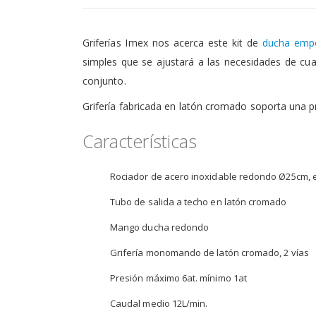
de
la
galería
Griferías Imex nos acerca este kit de
ducha emp
de
imágenes
simples que se ajustará a las necesidades de cu
conjunto.
Grifería fabricada en latón cromado soporta una 
Características
Rociador de acero inoxidable redondo Ø25cm, e
Tubo de salida a techo en latón cromado
Mango ducha redondo
Grifería monomando de latón cromado, 2 vías
Presión máximo 6at. mínimo 1at
Caudal medio 12L/min.