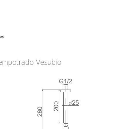
red
empotrado Vesubio