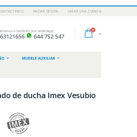
CONTÁCTENOS
INICIAR SESIÓN
CREAR UNA CUENTA
artículos
0
lámanos o también por whatsapp
Cart
963121656
644 752 547
ar
ÑO
MUEBLE AUXILIAR
do de ducha Imex Vesubio