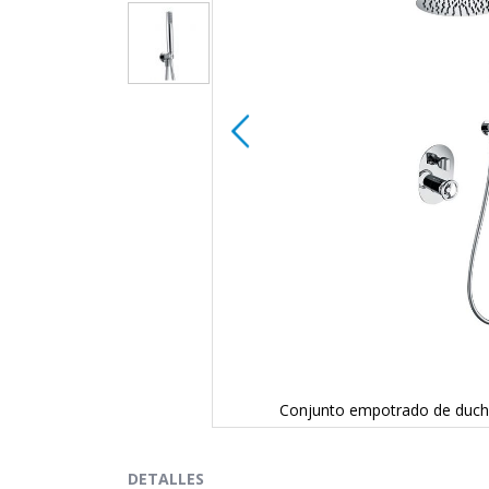
o GTV038
Conjunto empotrado de duch
Saltar
al
comienzo
DETALLES