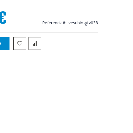
€
Referencia
vesubio-gtv038
R
otrado de ducha Imex Vesubio GTV038