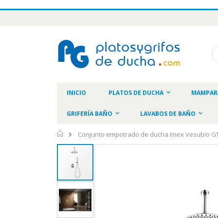
Ir
al
contenido
Bu
INICIO
PLATOS DE DUCHA
MAMPAR
GRIFERÍA BAÑO
LAVABOS DE BAÑO
Inicio
Conjunto empotrado de ducha Imex Vesubio G
Saltar
al
final
de
la
galería
de
imágenes