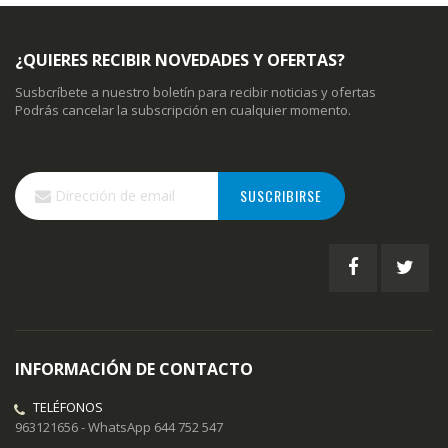
¿QUIERES RECIBIR NOVEDADES Y OFERTAS?
Susbcríbete a nuestro boletín para recibir noticias y ofertas
Podrás cancelar la subscripción en cualquier momento.
Inscríbase
SUSCRIBIRSE
a
nuestro
boletín
de
noticias:
INFORMACIÓN DE CONTACTO
TELÉFONOS
963121656 - WhatsApp 644 752 547