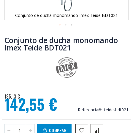
Conjunto de ducha monomando Imex Teide BDT021
Saltar
al
Conjunto de ducha monomando
comienzo
Imex Teide BDT021
de
la
galería
de
imágenes
185,13 €
142,55 €
Precio
especial
Referencia
teide-bdt021
COMPRAR