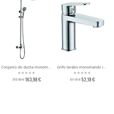
Conjunto de ducha monomando Imex Luxor BDX023
Grifo lavabo monomando Imex Teide BDT021-1
Rating:
Rating:
0%
0%
Precio
Precio
163,98 €
52,18 €
212,96 €
67,76 €
especial
especial