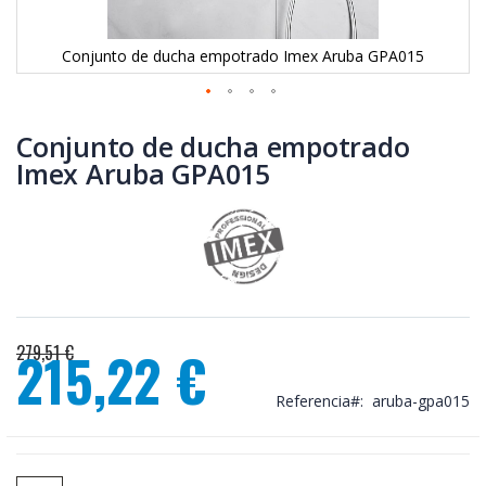
Conjunto de ducha empotrado Imex Aruba GPA015
Saltar
al
Conjunto de ducha empotrado
comienzo
Imex Aruba GPA015
de
la
galería
de
imágenes
279,51 €
215,22 €
Precio
especial
Referencia
aruba-gpa015