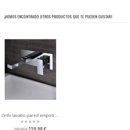
¡HEMOS ENCONTRADO OTROS PRODUCTOS QUE TE PUEDEN GUSTAR!
Grifo lavabo pared empotrado Imex Suiza GLE020
Rating:
0%
Precio
129,98 €
168,80 €