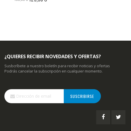
especial
¿QUIERES RECIBIR NOVEDADES Y OFERTAS?
Susbcríbete a nuestro boletín para recibir noticias y ofertas
Podrás cancelar la subscripción en cualquier momento.
Inscríbase
SUSCRIBIRSE
a
nuestro
boletín
de
noticias: