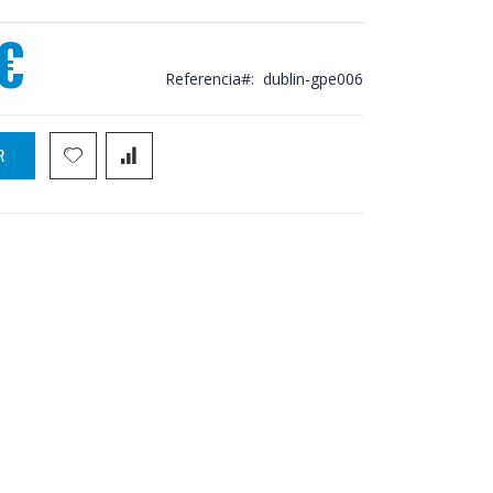
€
Referencia
dublin-gpe006
R
ducha empotrada Imex Dublin GPE006