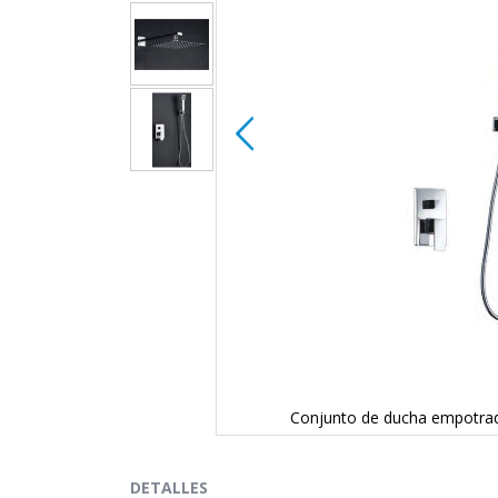
 GPE006
Conjunto de ducha empotra
Saltar
al
comienzo
DETALLES