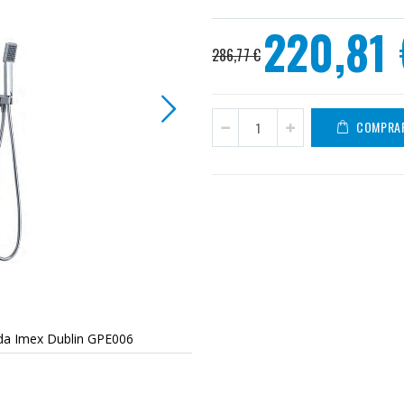
220,81 
Precio
286,77 €
especial
COMPRA
da Imex Dublin GPE006
Conjunto de 