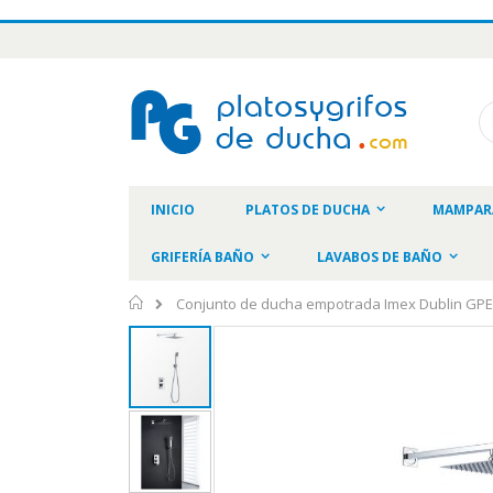
Ir
al
contenido
Bu
INICIO
PLATOS DE DUCHA
MAMPAR
GRIFERÍA BAÑO
LAVABOS DE BAÑO
Inicio
Conjunto de ducha empotrada Imex Dublin GP
Saltar
al
final
de
la
galería
de
imágenes