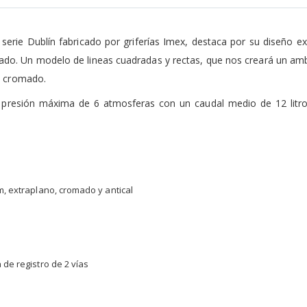
serie Dublín fabricado por griferías Imex, destaca por su diseño exq
cado. Un modelo de lineas cuadradas y rectas, que nos creará un a
o cromado.
a presión máxima de 6 atmosferas con un caudal medio de 12 litr
, extraplano, cromado y antical
de registro de 2 vías