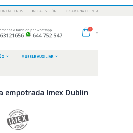
CONTÁCTENOS
INICIAR SESIÓN
CREAR UNA CUENTA
artículos
0
lámanos o también por whatsapp
Cart
963121656
644 752 547
ar
ÑO
MUEBLE AUXILIAR
a empotrada Imex Dublin