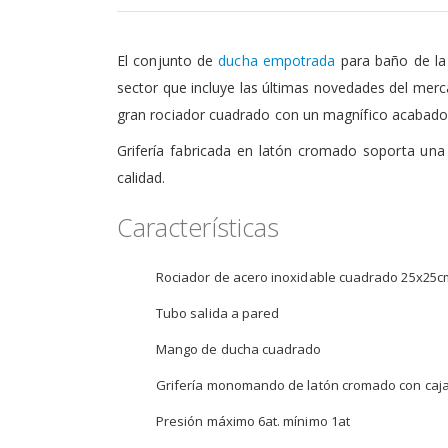
de
la
galería
El conjunto de
ducha empotrada
para baño de la 
de
imágenes
sector que incluye las últimas novedades del mer
gran rociador cuadrado con un magnífico acabad
Grifería fabricada en latón cromado soporta un
calidad.
Características
Rociador de acero inoxidable cuadrado 25x25cm
Tubo salida a pared
Mango de ducha cuadrado
Grifería monomando de latón cromado con caja 
Presión máximo 6at. mínimo 1at