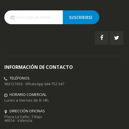
Inscríbase
SUSCRIBIRSE
a
nuestro
boletín
de
noticias:
INFORMACIÓN DE CONTACTO
TELÉFONOS
963121656 - WhatsApp 644 752 547
HORARIO COMERCIAL
Lunes a Viernes de 8-14h.
DIRECCIÓN OFICINAS
Plaza La Safor, 3 Bajo
46014 - Valencia