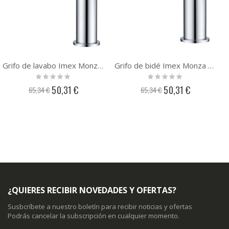
Grifo de lavabo Imex Monza BDM039-1
Grifo de bidé Imex Monza BDM039-2
Rating:
Rating:
0%
0%
Precio
Precio
50,31 €
50,31 €
65,34 €
65,34 €
especial
especial
¿QUIERES RECIBIR NOVEDADES Y OFERTAS?
Susbcríbete a nuestro boletín para recibir noticias y ofertas
Podrás cancelar la subscripción en cualquier momento.