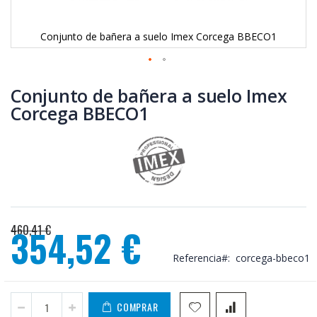
Conjunto de bañera a suelo Imex Corcega BBECO1
Saltar
al
Conjunto de bañera a suelo Imex
comienzo
Corcega BBECO1
de
la
galería
de
imágenes
460,41 €
354,52 €
Precio
Referencia
corcega-bbeco1
especial
COMPRAR