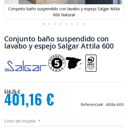
Conjunto baño suspendido con lavabo y espejo Salgar Attila
600 Natural
Saltar
al
Conjunto baño suspendido con
comienzo
lavabo y espejo Salgar Attila 600
de
la
galería
de
imágenes
514,25 €
401,16 €
Precio
especial
Referencia
Attila-600
Color del mueble