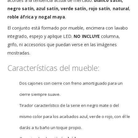
acordes a la tendencia actual de mercado:
blanco satín,
negro satín, azul satín, verde satín, rojo satín
,
natural
,
roble áfrica y nogal maya
.
El conjunto está formado por mueble, encimera con lavabo
integrado, espejo y aplique LED.
NO INCLUYE
columna,
grifo, ni accesorios que puedan verse en las imágenes
mostradas.
Características del mueble:
Dos cajones con cierre con freno amortiguado para un
cierre siempre suave.
Tirador característico de la serie en negro mate o del
mismo color para los acabados azul, verde o rojo, con él le
darás a tu baño un toque propio.