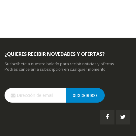
¿QUIERES RECIBIR NOVEDADES Y OFERTAS?
Susbcríbete a nuestro boletín para recibir noticias y ofertas
Podrás cancelar la subscripción en cualquier momento.
Inscríbase
SUSCRIBIRSE
a
nuestro
boletín
de
noticias: