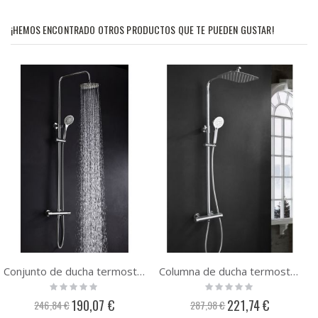
¡HEMOS ENCONTRADO OTROS PRODUCTOS QUE TE PUEDEN GUSTAR!
Conjunto de ducha termostatica Imex Creta BTC018
Columna de ducha termostatica Imex Praga BTP012
Rating:
Rating:
0%
0%
Precio
Precio
190,07 €
221,74 €
246,84 €
287,98 €
especial
especial