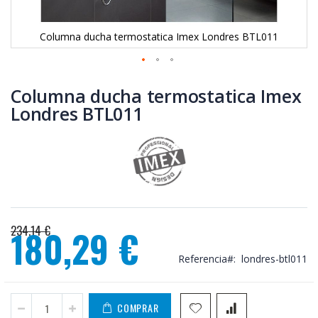
Columna ducha termostatica Imex Londres BTL011
Saltar
al
Columna ducha termostatica Imex
comienzo
Londres BTL011
de
la
galería
de
imágenes
234,14 €
180,29 €
Precio
Referencia
londres-btl011
especial
COMPRAR