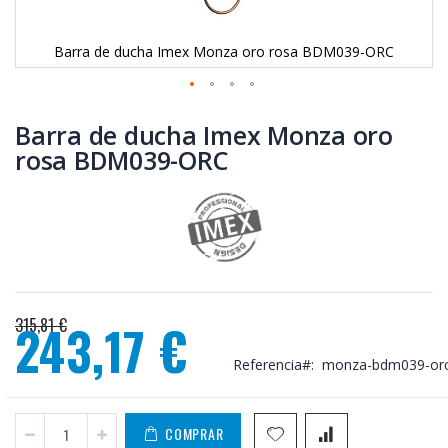
Barra de ducha Imex Monza oro rosa BDM039-ORC
Saltar
al
Barra de ducha Imex Monza oro
comienzo
rosa BDM039-ORC
de
la
galería
de
imágenes
315,81 €
243,17 €
Precio
Referencia
monza-bdm039-or
especial
COMPRAR