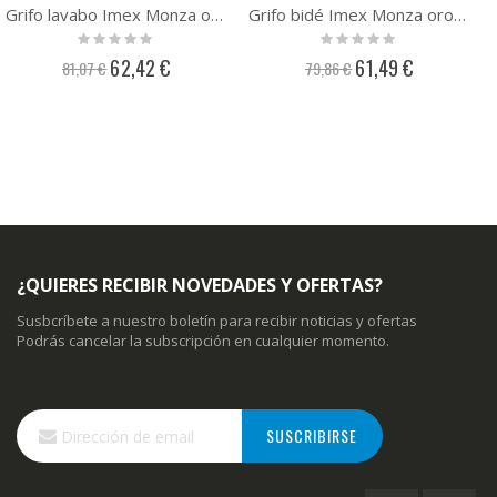
Grifo lavabo Imex Monza oro rosa BDM039-1ORC
Grifo bidé Imex Monza oro rosa BDM039-2ORC
Rating:
Rating:
0%
0%
Precio
Precio
62,42 €
61,49 €
81,07 €
79,86 €
especial
especial
¿QUIERES RECIBIR NOVEDADES Y OFERTAS?
Susbcríbete a nuestro boletín para recibir noticias y ofertas
Podrás cancelar la subscripción en cualquier momento.
Inscríbase
SUSCRIBIRSE
a
nuestro
boletín