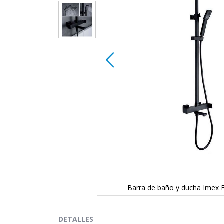
016-B-NG
Barra de baño y ducha Imex 
Saltar
al
comienzo
DETALLES