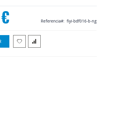
 €
Referencia
fiyi-bdf016-b-ng
R
 y ducha Imex Fiyi negro BDF016-B-NG