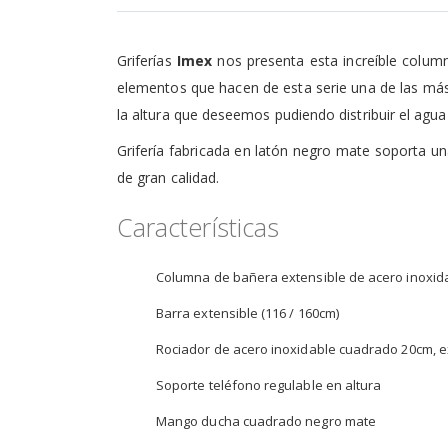
de
la
galería
Griferías
Imex
nos presenta esta increíble column
de
imágenes
elementos que hacen de esta serie una de las más 
la altura que deseemos pudiendo distribuir el ag
Grifería fabricada en latón negro mate soporta 
de gran calidad.
Características
Columna de bañera extensible de acero inoxid
Barra extensible (116 / 160cm)
Rociador de acero inoxidable cuadrado 20cm, ex
Soporte teléfono regulable en altura
Mango ducha cuadrado negro mate