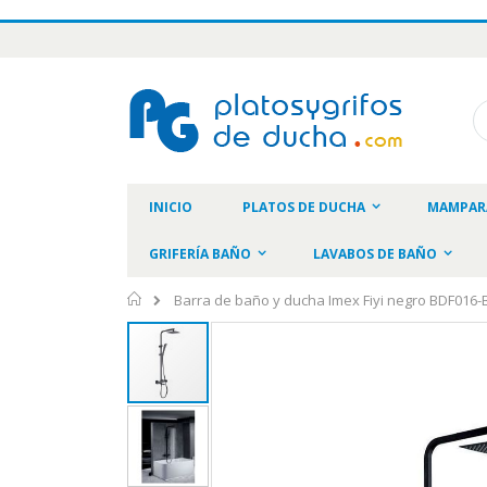
Ir
al
contenido
Bu
INICIO
PLATOS DE DUCHA
MAMPAR
GRIFERÍA BAÑO
LAVABOS DE BAÑO
Inicio
Barra de baño y ducha Imex Fiyi negro BDF016
Saltar
al
final
de
la
galería
de
imágenes