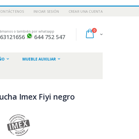
CONTÁCTENOS
INICIAR SESIÓN
CREAR UNA CUENTA
artículos
0
lámanos o también por whatsapp
Cart
963121656
644 752 547
ar
ÑO
MUEBLE AUXILIAR
ucha Imex Fiyi negro