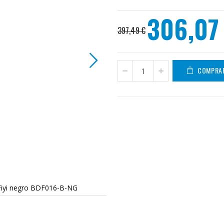
306,07
Precio
397,49 €
especial
COMPRA
Fiyi negro BDF016-B-NG
Barra de baño