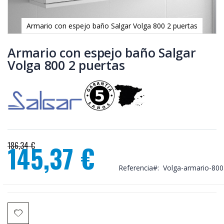
Armario con espejo baño Salgar Volga 800 2 puertas
Saltar
al
Armario con espejo baño Salgar
comienzo
Volga 800 2 puertas
de
la
galería
de
imágenes
186,34 €
145,37 €
Precio
especial
Referencia
Volga-armario-800