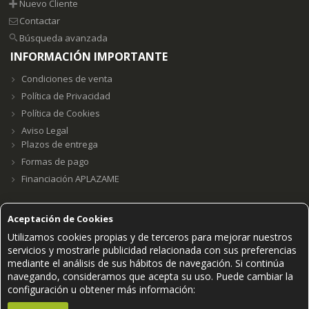
Nuevo Cliente
Contactar
Búsqueda avanzada
INFORMACIÓN IMPORTANTE
Condiciones de venta
Política de Privacidad
Política de Cookies
Aviso Legal
Plazos de entrega
Formas de pago
Financiación APLAZAME
Aceptación de Cookies
Utilizamos cookies propias y de terceros para mejorar nuestros
Grupo E23W Distribuciones, S.L. B98123102 ©2021.
servicios y mostrarle publicidad relacionada con sus preferencias
mediante el análisis de sus hábitos de navegación. Si continúa
PAGOS SEGUROS ACEPTADOS
navegando, consideramos que acepta su uso. Puede cambiar la
configuración u obtener más información: