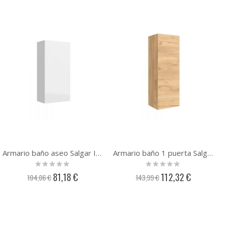
Armario baño aseo Salgar Infinity 1 puerta 300x600 | Para colgar
Armario baño 1 puerta Salgar Infinity 300x840 | Para colgar
Rating:
Rating:
0%
0%
Precio
Precio
81,18 €
112,32 €
104,06 €
143,99 €
especial
especial